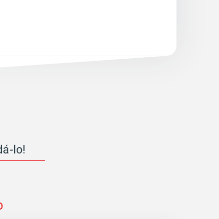
á-lo!
o