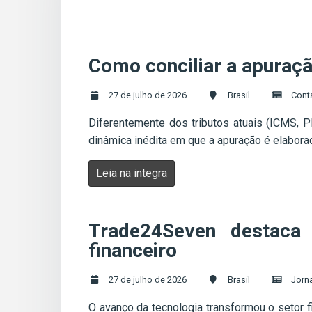
Como conciliar a apuraçã
27 de julho de 2026
Brasil
Cont
Diferentemente dos tributos atuais (ICMS, P
dinâmica inédita em que a apuração é elaborad
Leia na integra
Trade24Seven destaca 
financeiro
27 de julho de 2026
Brasil
Jorna
O avanço da tecnologia transformou o setor 