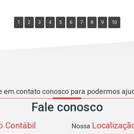
1
2
3
4
5
6
7
8
9
10
e em contato conosco para podermos ajud
Fale conosco
o Contábil
Localizaçã
Nossa