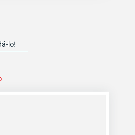
á-lo!
o